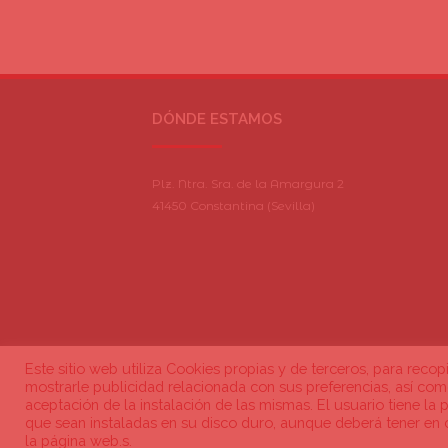
DÓNDE ESTAMOS
Plz. Ntra. Sra. de la Amargura 2
41450 Constantina (Sevilla)
Este sitio web utiliza Cookies propias y de terceros, para recop
mostrarle publicidad relacionada con sus preferencias, así co
aceptación de la instalación de las mismas. El usuario tiene la 
que sean instaladas en su disco duro, aunque deberá tener en 
Condiciones de uso
·
Política de cookies
·
Política de privacidad e
la página web.s.