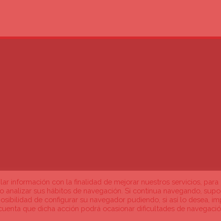
ilar información con la finalidad de mejorar nuestros servicios, para
mo analizar sus hábitos de navegación. Si continua navegando, supo
posibilidad de configurar su navegador pudiendo, si así lo desea, im
cuenta que dicha acción podrá ocasionar dificultades de navegaci
n RR.SS.
·
Tratamiento de datos de carácter personal
·
Código ético