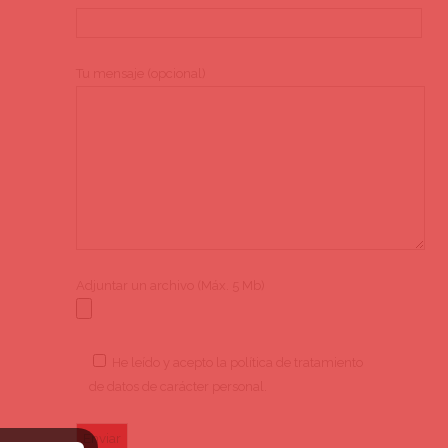
Tu mensaje (opcional)
Adjuntar un archivo (Máx. 5 Mb)
He leído y acepto la
política de tratamiento
de datos de carácter personal
.