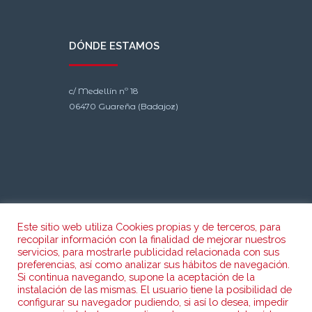
DÓNDE ESTAMOS
c/ Medellín nº 18
06470 Guareña (Badajoz)
Este sitio web utiliza Cookies propias y de terceros, para
recopilar información con la finalidad de mejorar nuestros
CONTACTO
servicios, para mostrarle publicidad relacionada con sus
preferencias, así como analizar sus hábitos de navegación.
Si continua navegando, supone la aceptación de la
instalación de las mismas. El usuario tiene la posibilidad de
Teléfono: 924 350 156
configurar su navegador pudiendo, si así lo desea, impedir
Fax: 924 351 743