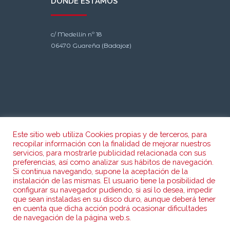
DÓNDE ESTAMOS
c/ Medellín nº 18
06470 Guareña (Badajoz)
Este sitio web utiliza Cookies propias y de terceros, para
recopilar información con la finalidad de mejorar nuestros
CONTACTO
servicios, para mostrarle publicidad relacionada con sus
preferencias, así como analizar sus hábitos de navegación.
Si continua navegando, supone la aceptación de la
instalación de las mismas. El usuario tiene la posibilidad de
Teléfono: 924 350 156
configurar su navegador pudiendo, si así lo desea, impedir
Fax: 924 351 743
que sean instaladas en su disco duro, aunque deberá tener
en cuenta que dicha acción podrá ocasionar dificultades
de navegación de la página web.s.