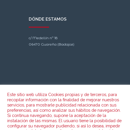
DÓNDE ESTAMOS
c/ Medellín nº 18
06470 Guareña (Badajoz)
Este sitio web utiliza Cookies propias y de terceros, para
recopilar información con la finalidad de mejorar nuestros
CONTACTO
servicios, para mostrarle publicidad relacionada con sus
preferencias, así como analizar sus hábitos de navegación.
Si continua navegando, supone la aceptación de la
instalación de las mismas. El usuario tiene la posibilidad de
Teléfono: 924 350 156
configurar su navegador pudiendo, si así lo desea, impedir
Fax: 924 351 743