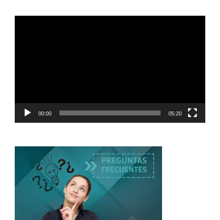
Reproductor
de
vídeo
00:00
05:20