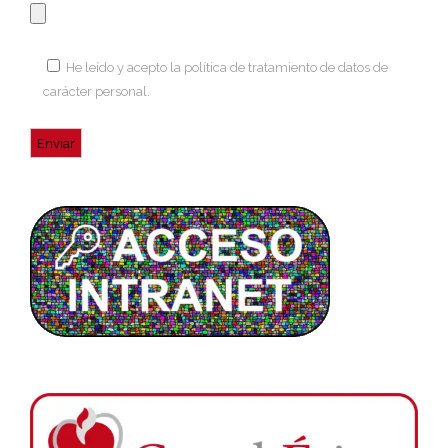
He leído y acepto la
política de tratamiento de datos de
carácter personal
.