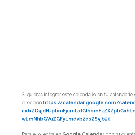
Si quieres integrar este calendario en tu calendario
dirección
https://calendar.google.com/calen
cid=ZG9jdHJpbmFjcmlzdGlhbmFzZXZpbGx
wLmNhbGVuZGFyLmdvb2dsZS5jb20
Para ello, entra en
Google Calendar
con tu cuent