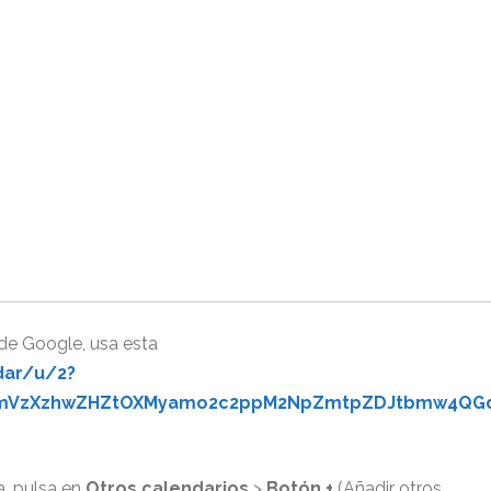
 de Google, usa esta
dar/u/2?
hLmVzXzhwZHZtOXMyamo2c2ppM2NpZmtpZDJtbmw4QG
a, pulsa en
Otros calendarios
>
Botón +
(Añadir otros