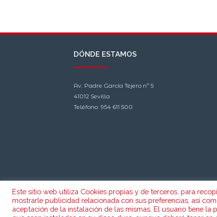
DÓNDE ESTAMOS
Av. Padre García Tejero nº 5
41012 Sevilla
Teléfono: 954 611 500
Este sitio web utiliza Cookies propias y de terceros, para recop
mostrarle publicidad relacionada con sus preferencias, así co
aceptación de la instalación de las mismas. El usuario tiene la 