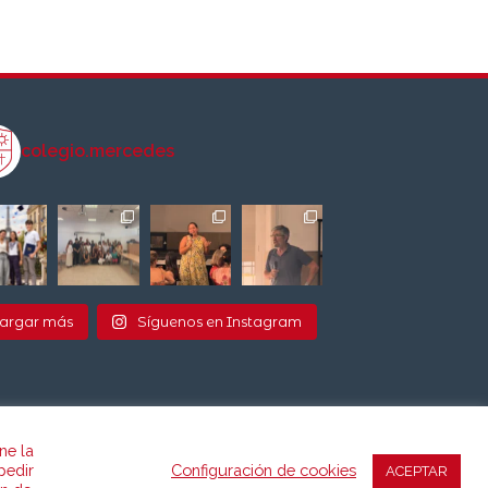
colegio.mercedes
argar más
Síguenos en Instagram
ne la
pedir
Configuración de cookies
ACEPTAR