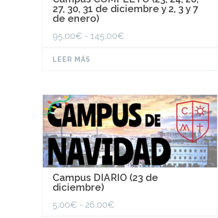
27, 30, 31 de diciembre y 2, 3 y 7
de enero)
Rango
95,00
€
-
145,00
€
de
precios:
LEER MÁS
desde
95,00€
hasta
145,00€
Campus DIARIO (23 de
diciembre)
Rango
5,00
€
-
26,00
€
de