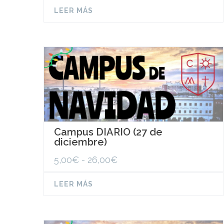
precios:
LEER MÁS
desde
5,00€
hasta
26,00€
Campus DIARIO (27 de
diciembre)
Rango
5,00
€
-
26,00
€
de
precios:
LEER MÁS
desde
5,00€
hasta
26,00€