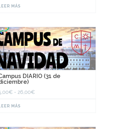
precios:
LEER MÁS
desde
5,00€
hasta
26,00€
Campus DIARIO (31 de
diciembre)
Rango
5,00
€
-
26,00
€
de
precios:
LEER MÁS
desde
5,00€
hasta
26,00€