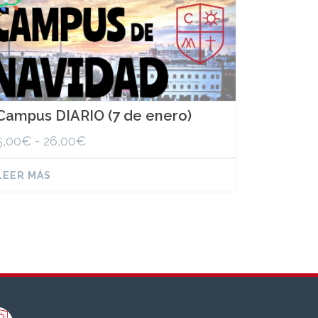
Campus DIARIO (7 de enero)
Rango
5,00
€
-
26,00
€
de
precios:
LEER MÁS
desde
5,00€
hasta
26,00€