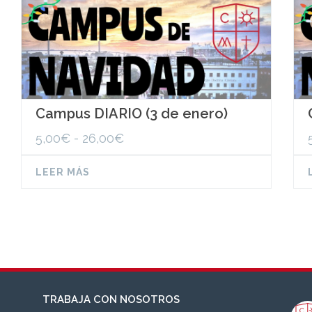
Campus DIARIO (3 de enero)
Rango
5,00
€
-
26,00
€
de
precios:
LEER MÁS
desde
5,00€
hasta
26,00€
TRABAJA CON NOSOTROS