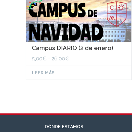
Campus DIARIO (2 de enero)
Rango
5,00
€
-
26,00
€
de
precios:
LEER MÁS
desde
5,00€
hasta
26,00€
DÓNDE ESTAMOS