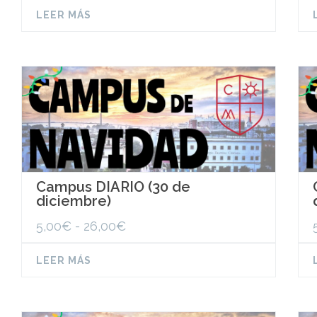
precios:
LEER MÁS
desde
5,00€
hasta
26,00€
Campus DIARIO (30 de
diciembre)
Rango
5,00
€
-
26,00
€
de
precios:
LEER MÁS
desde
5,00€
hasta
26,00€