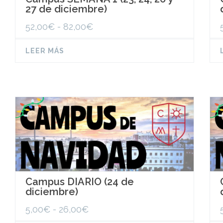
27 de diciembre)
Rango
52,00
€
-
82,00
€
de
precios:
LEER MÁS
desde
52,00€
hasta
82,00€
Campus DIARIO (24 de
diciembre)
Rango
5,00
€
-
26,00
€
de