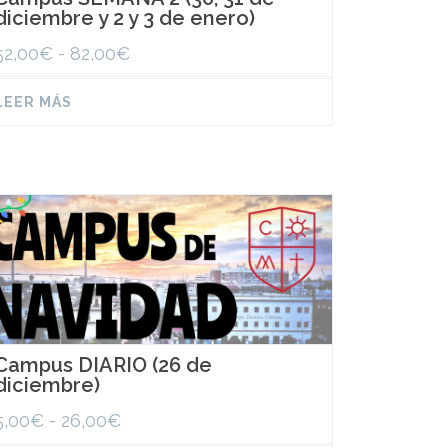
diciembre y 2 y 3 de enero)
Rango
52,00
€
-
82,00
€
de
precios:
LEER MÁS
desde
52,00€
hasta
82,00€
Campus DIARIO (26 de
diciembre)
Rango
5,00
€
-
26,00
€
de