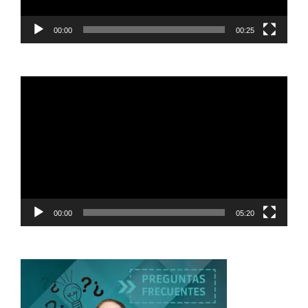
00:00
00:25
Reproductor
de
vídeo
00:00
05:20