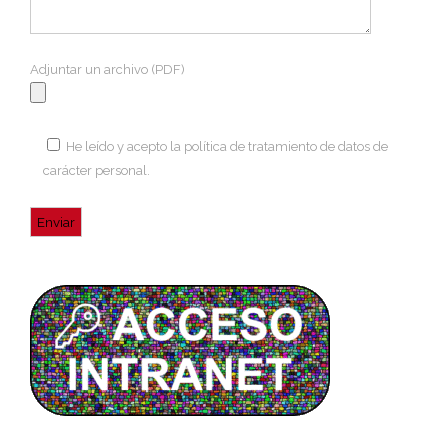
Adjuntar un archivo (PDF)
He leído y acepto la
política de tratamiento de datos de
carácter personal
.